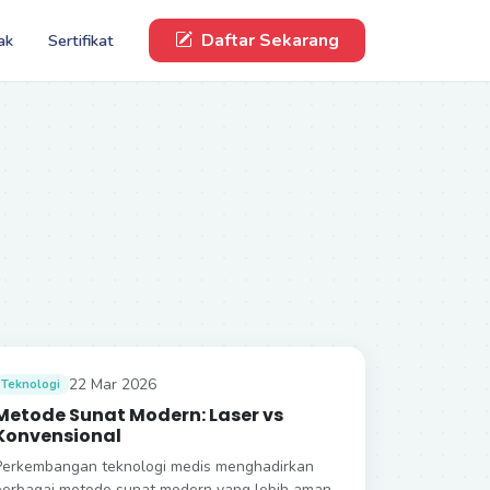
Daftar Sekarang
ak
Sertifikat
22 Mar 2026
Teknologi
Metode Sunat Modern: Laser vs
Konvensional
Perkembangan teknologi medis menghadirkan
berbagai metode sunat modern yang lebih aman.