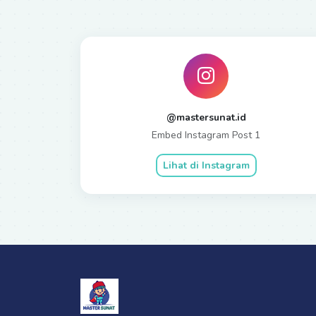
@mastersunat.id
Embed Instagram Post 1
Lihat di Instagram