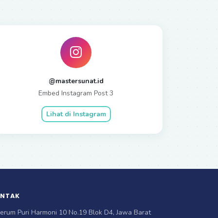
@mastersunat.id
Embed Instagram Post 3
Lihat di Instagram
NTAK
erum Puri Harmoni 10 No.19 Blok D4, Jawa Barat