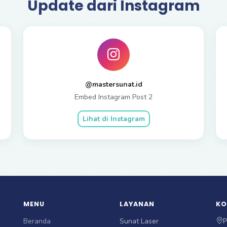
Update dari Instagram
@mastersunat.id
Embed Instagram Post 2
Lihat di Instagram
MENU
LAYANAN
KO
Beranda
Sunat Laser
P