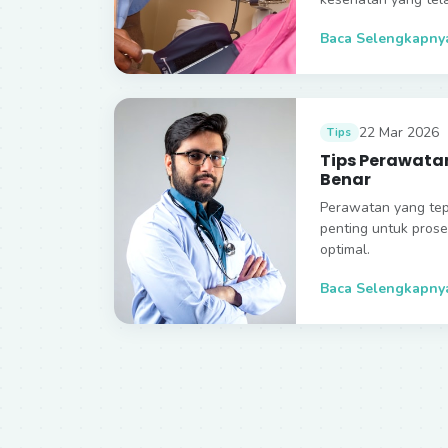
Baca Selengkapn
22 Mar 2026
Tips
Tips Perawata
Benar
Perawatan yang tep
penting untuk pro
optimal.
Baca Selengkapn