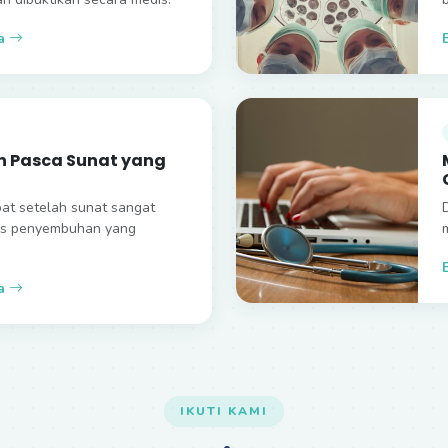
ya
n Pasca Sunat yang
at setelah sunat sangat
ses penyembuhan yang
ya
IKUTI KAMI